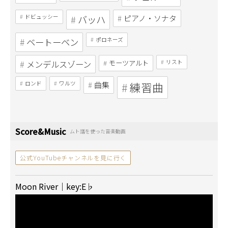
ドビュッシー
バッハ
ピアノ・ソナタ
ベートーベン
ポロネーズ
メンデルスゾーン
モーツアルト
リスト
ロンド
ワルツ
曲集
練習曲
Score&Music
ムト譜を使った音楽動画
公式YouTubeチャンネルを見に行く
Moon River｜key:E♭