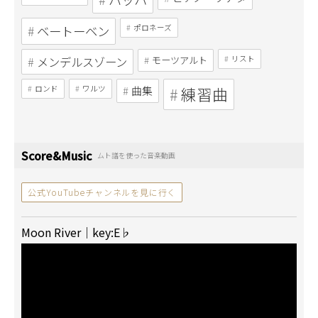
ベートーベン
ポロネーズ
メンデルスゾーン
モーツアルト
リスト
ロンド
ワルツ
曲集
練習曲
Score&Music
ムト譜を使った音楽動画
公式YouTubeチャンネルを見に行く
Moon River｜key:E♭