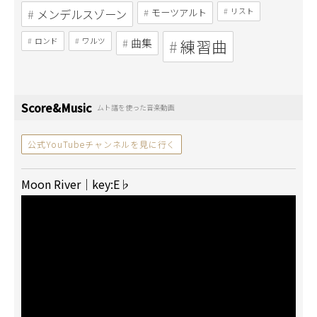
メンデルスゾーン
モーツアルト
リスト
ロンド
ワルツ
曲集
練習曲
Score&Music
ムト譜を使った音楽動画
公式YouTubeチャンネルを見に行く
Moon River｜key:E♭