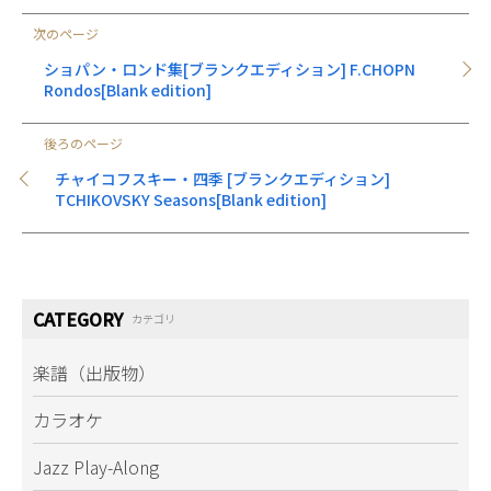
ロマチックノーテーション(3線譜)やクロマチック
次のページ
キーボード(ラピアン、ホールトーン、クロマトー
ン)の開発者。
ショパン・ロンド集[ブランクエディション] F.CHOPN
最近では、クロマトーンのiPad用アプリケーショ
Rondos[Blank edition]
ンなども発表し、ベストセラートップ10入りを果
たすなど、音楽に関わる活動範囲は多岐にわた
後ろのページ
る。
チャイコフスキー・四季 [ブランクエディション]
6弦ベースとクロマトーンでの即興同時演奏をし
TCHIKOVSKY Seasons[Blank edition]
てしまうスーパープレイは圧巻。
さらにはクロマチックミュージックラボにて、ム
トウ音楽メソッドによるアーティスト指導もおこ
なっており、彼独自のレシピでエッセンスを加え
CATEGORY
カテゴリ
た楽曲は、個性を損なうことなくアーティストの
素材がふんだんに活かされている。
楽譜（出版物）
固定観念にとらわれない自由な発想力と先見の明
カラオケ
により、アーティスト達からも絶大な信頼を得て
いる。
Jazz Play-Along