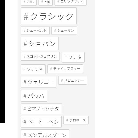
Liszt
Rag
エリックサティ
クラシック
シューベルト
シューマン
ショパン
スコットジョプリン
ソナタ
ソナチネ
チャイコフスキー
ツェルニー
ドビュッシー
バッハ
ピアノ・ソナタ
ベートーベン
ポロネーズ
メンデルスゾーン