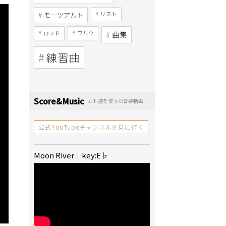
モーツアルト
リスト
ロンド
ワルツ
曲集
練習曲
Score&Music
ムト譜を使った音楽動画
公式YouTubeチャンネルを見に行く
Moon River｜key:E♭