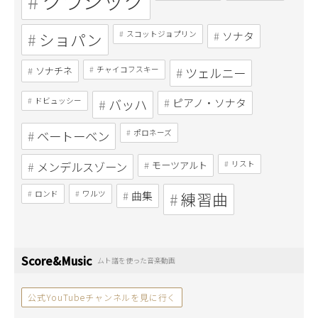
クラシック
ショパン
スコットジョプリン
ソナタ
ソナチネ
チャイコフスキー
ツェルニー
ドビュッシー
バッハ
ピアノ・ソナタ
ベートーベン
ポロネーズ
メンデルスゾーン
モーツアルト
リスト
ロンド
ワルツ
曲集
練習曲
Score&Music
ムト譜を使った音楽動画
公式YouTubeチャンネルを見に行く