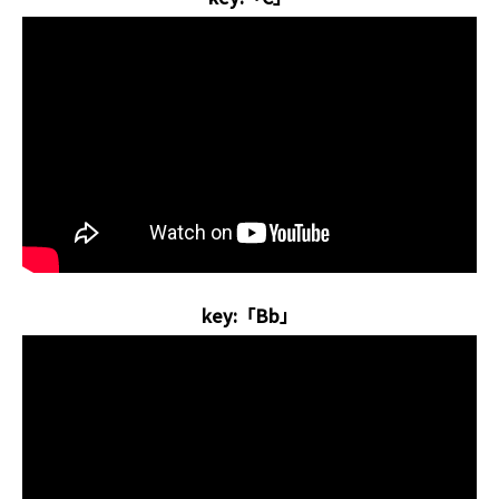
key:「Bb」