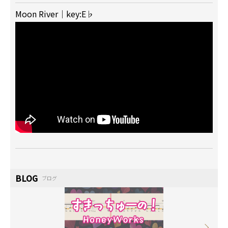
Moon River｜key:E♭
BLOG
ブログ