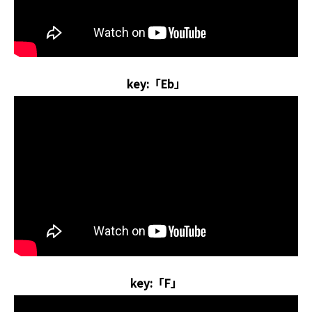
key:「Eb」
key:「F」