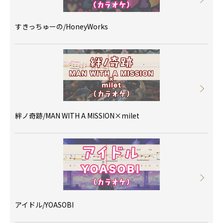
すきっちゅーの/HoneyWorks
絆ノ奇跡/MAN WITH A MISSION×milet
アイドル/YOASOBI