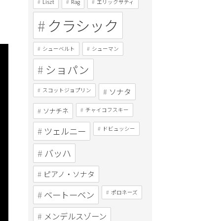
Liszt
Rag
エリックサティ
クラシック
シューベルト
シューマン
ショパン
スコットジョプリン
ソナタ
ソナチネ
チャイコフスキー
ツェルニー
ドビュッシー
バッハ
ピアノ・ソナタ
ベートーベン
ポロネーズ
メンデルスゾーン