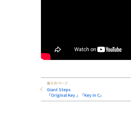
後ろのページ
Giant Steps
「Original Key 」「Key in C」