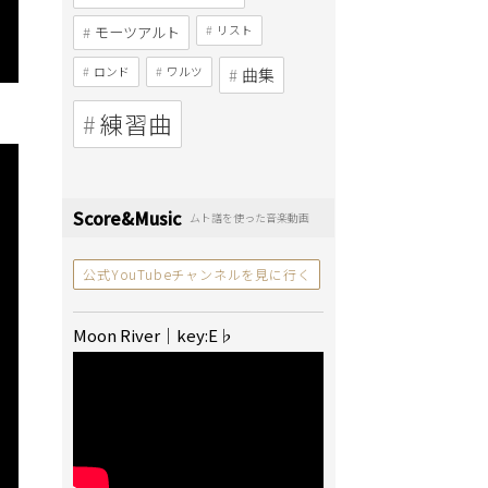
モーツアルト
リスト
ロンド
ワルツ
曲集
練習曲
Score&Music
ムト譜を使った音楽動画
公式YouTubeチャンネルを見に行く
Moon River｜key:E♭