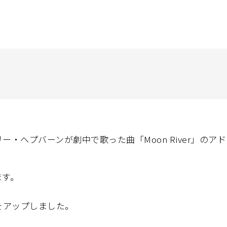
」
・ヘプバーンが劇中で歌った曲「Moon River」のア
ます。
画をアップしました。