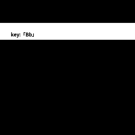
key:「Bb」