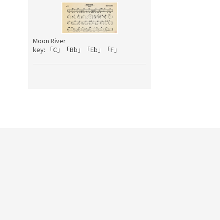
Moon River
key: 「C」「Bb」「Eb」「F」