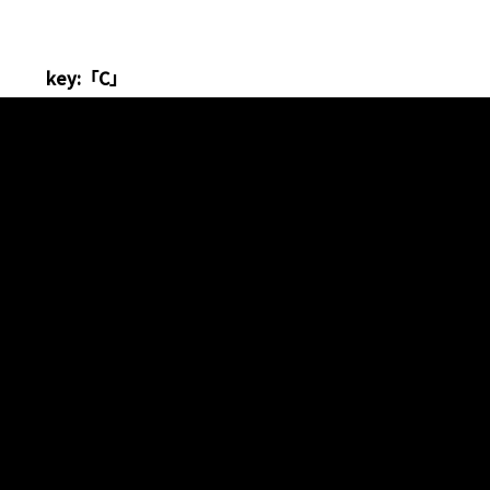
key:「C」