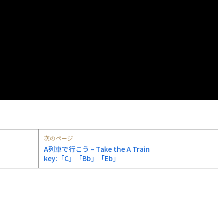
次のページ
A列車で行こう – Take the A Train
key:「C」「Bb」「Eb」