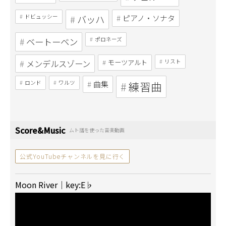
ドビュッシー
バッハ
ピアノ・ソナタ
ベートーベン
ポロネーズ
メンデルスゾーン
モーツアルト
リスト
ロンド
ワルツ
曲集
練習曲
Score&Music
ムト譜を使った音楽動画
公式YouTubeチャンネルを見に行く
Moon River｜key:E♭