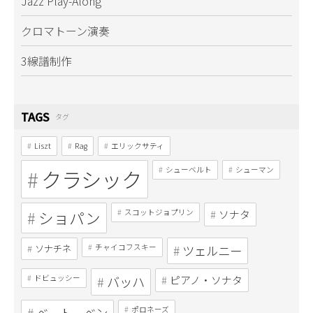
Jazz Play-Along
クロマトーン演奏
3線譜制作
TAGS
タグ
Liszt
Rag
エリックサティ
クラシック
シューベルト
シューマン
ショパン
スコットジョプリン
ソナタ
ソナチネ
チャイコフスキー
ツェルニー
ドビュッシー
バッハ
ピアノ・ソナタ
ベートーベン
ポロネーズ