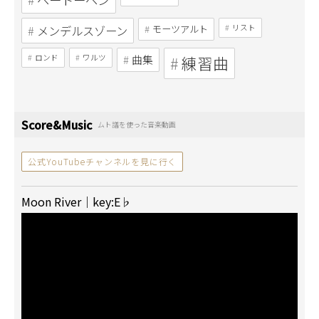
メンデルスゾーン
モーツアルト
リスト
ロンド
ワルツ
曲集
練習曲
Score&Music
ムト譜を使った音楽動画
公式YouTubeチャンネルを見に行く
Moon River｜key:E♭