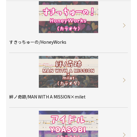
すきっちゅーの/HoneyWorks
絆ノ奇跡/MAN WITH A MISSION×milet