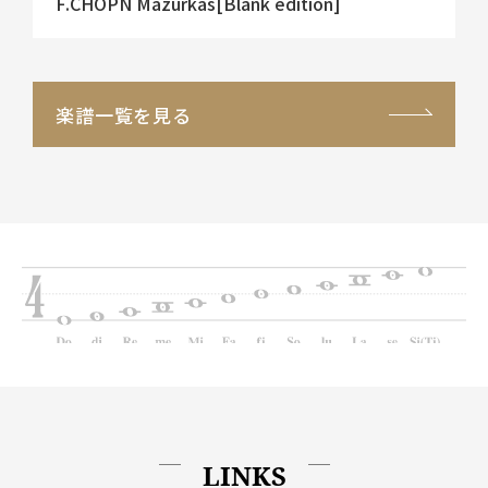
F.CHOPN Mazurkas[Blank edition]
楽譜一覧を見る
LINKS