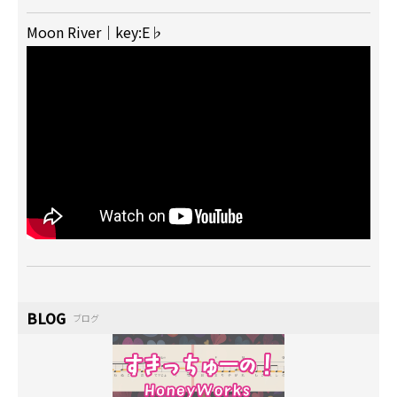
Moon River｜key:E♭
BLOG
ブログ