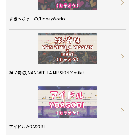
すきっちゅーの/HoneyWorks
絆ノ奇跡/MAN WITH A MISSION×milet
アイドル/YOASOBI