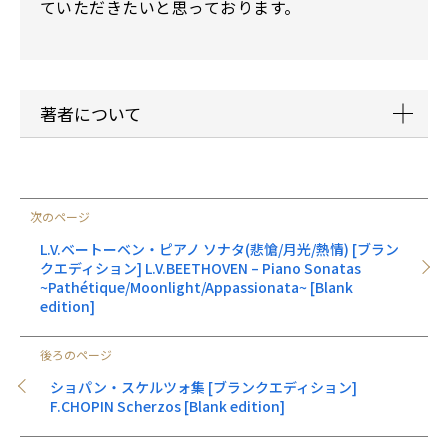
ていただきたいと思っております。
著者について
大川ワタル:ムトウ音楽メソッドの考案および、ク
ロマチックノーテーション(3線譜)やクロマチック
次のページ
キーボード(ラピアン、ホールトーン、クロマトー
ン)の開発者。
L.V.ベートーベン・ピアノ ソナタ(悲愴/月光/熱情) [ブラン
最近では、クロマトーンのiPad用アプリケーショ
クエディション] L.V.BEETHOVEN – Piano Sonatas
~Pathétique/Moonlight/Appassionata~ [Blank
ンなども発表し、ベストセラートップ10入りを果
edition]
たすなど、音楽に関わる活動範囲は多岐にわた
る。
後ろのページ
6弦ベースとクロマトーンでの即興同時演奏をし
ショパン・スケルツォ集 [ブランクエディション]
てしまうスーパープレイは圧巻。
F.CHOPIN Scherzos [Blank edition]
さらにはクロマチックミュージックラボにて、ム
トウ音楽メソッドによるアーティスト指導もおこ