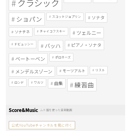
クラシック
ショパン
スコットジョプリン
ソナタ
ソナチネ
チャイコフスキー
ツェルニー
ドビュッシー
バッハ
ピアノ・ソナタ
ベートーベン
ポロネーズ
メンデルスゾーン
モーツアルト
リスト
ロンド
ワルツ
曲集
練習曲
Score&Music
ムト譜を使った音楽動画
公式YouTubeチャンネルを見に行く