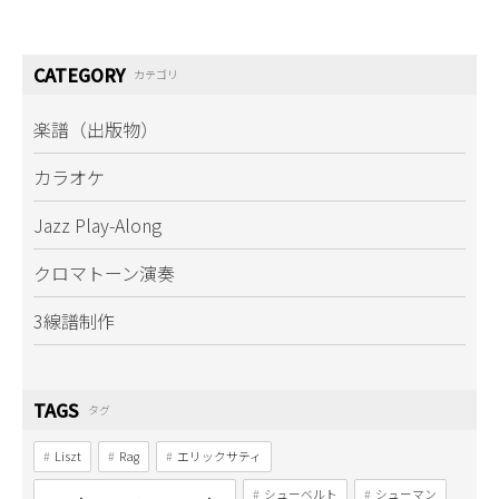
なっており、彼独自のレシピでエッセンスを加え
た楽曲は、個性を損なうことなくアーティストの
CATEGORY
カテゴリ
素材がふんだんに活かされている。
固定観念にとらわれない自由な発想力と先見の明
楽譜（出版物）
により、アーティスト達からも絶大な信頼を得て
いる。
カラオケ
Jazz Play-Along
クロマトーン演奏
3線譜制作
TAGS
タグ
Liszt
Rag
エリックサティ
シューベルト
シューマン