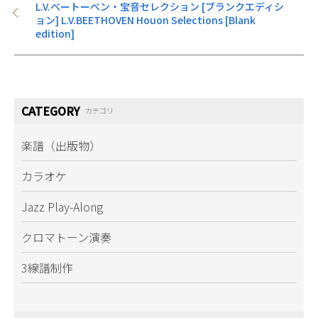
る。
L.V.ベートーベン・宝音セレクション [ブランクエディシ
6弦ベースとクロマトーンでの即興同時演奏をし
ョン] L.V.BEETHOVEN Houon Selections [Blank
edition]
てしまうスーパープレイは圧巻。
さらにはクロマチックミュージックラボにて、ム
トウ音楽メソッドによるアーティスト指導もおこ
なっており、彼独自のレシピでエッセンスを加え
た楽曲は、個性を損なうことなくアーティストの
CATEGORY
カテゴリ
素材がふんだんに活かされている。
楽譜（出版物）
固定観念にとらわれない自由な発想力と先見の明
により、アーティスト達からも絶大な信頼を得て
カラオケ
いる。
Jazz Play-Along
クロマトーン演奏
3線譜制作