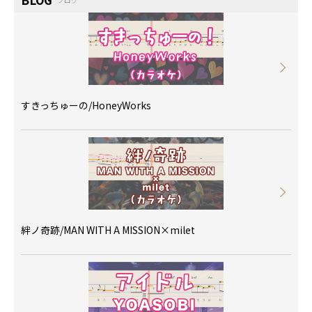
すきっちゅーの/HoneyWorks
絆ノ奇跡/MAN WITH A MISSION×milet