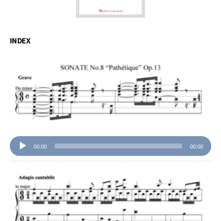
INDEX
音
声
プ
レ
ー
ヤ
ー
00:00
00:00
音
声
プ
レ
ー
ヤ
ー