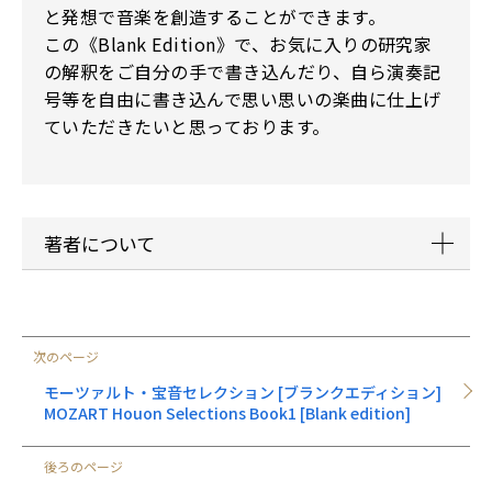
と発想で音楽を創造することができます。
この《Blank Edition》で、お気に入りの研究家
の解釈をご自分の手で書き込んだり、自ら演奏記
号等を自由に書き込んで思い思いの楽曲に仕上げ
ていただきたいと思っております。
著者について
大川ワタル:ムトウ音楽メソッドの考案および、ク
ロマチックノーテーション(3線譜)やクロマチック
次のページ
キーボード(ラピアン、ホールトーン、クロマトー
ン)の開発者。
モーツァルト・宝音セレクション [ブランクエディション]
最近では、クロマトーンのiPad用アプリケーショ
MOZART Houon Selections Book1 [Blank edition]
ンなども発表し、ベストセラートップ10入りを果
たすなど、音楽に関わる活動範囲は多岐にわた
後ろのページ