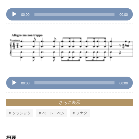
00:00
00:00
音
声
プ
レ
ー
ヤ
ー
00:00
00:00
さらに表示
クラシック
ベートーベン
ソナタ
概要